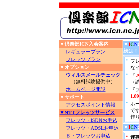
▼倶楽部ICN入会案内
▼
I
C
N
続は！
レギュラープラン
フレッツプラン
●
フレ
▼オプション
な
ウィルスメールチェック
●
『
（無料試験提供中）
（
ホームページ開設
●
『
1,8
▼サポート
●
ホ
アクセスポイント情報
で
▼NTTフレッツサービス
作
フレッツ・ISDNお申込
▼
I
C
N
フレッツ・ADSLお申込
Ｂ・フレッツお申込
●
迷