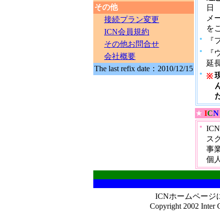
その他
日
メ
接続プラン変更
を
ICN会員規約
●
『
その他お問合せ
●
『
会社概要
延
The last refix date：2010/12/15
●
※
★
I
C
N
●
I
ス
事
個
ICNホームペー
Copyright 2002 Inter C